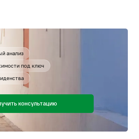
й анализ
имости под ключ
иденства
лучить консультацию