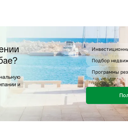
ении
Инвестиционны
бае?
Подбор недвиж
Программы рез
нальную
мпании и
По