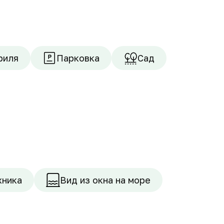
риля
Парковка
Сад
хника
Вид из окна на море