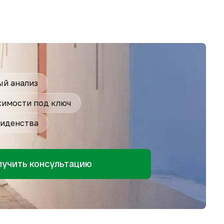
й анализ
имости под ключ
иденства
лучить консультацию