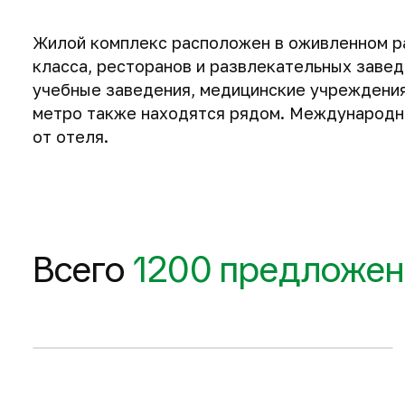
Жилой комплекс расположен в оживленном ра
класса, ресторанов и развлекательных заве
учебные заведения, медицинские учреждения
метро также находятся рядом. Международны
от отеля.
59 м
59 м
2
2
315 188 $
318 496 $
Всего
1200 предложен
Запросить планировку
1-комнатные квартиры