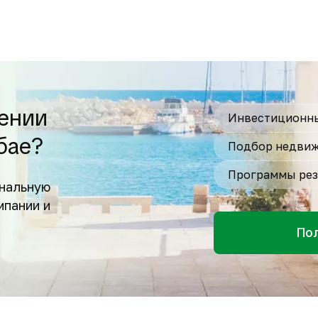
ении
Инвестиционны
бае?
Подбор недвиж
Программы рез
нальную
мпании и
По