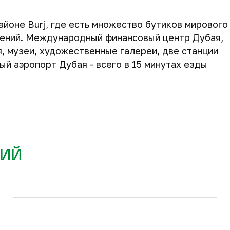
йоне Burj, где есть множество бутиков мирового
дений. Международный финансовый центр Дубая,
, музеи, художественные галереи, две станции
й аэропорт Дубая - всего в 15 минутах езды
98 м
146 м
2
2
481 997 $
772 140 $
ий
Запросить планировку
2-комнатные квартиры