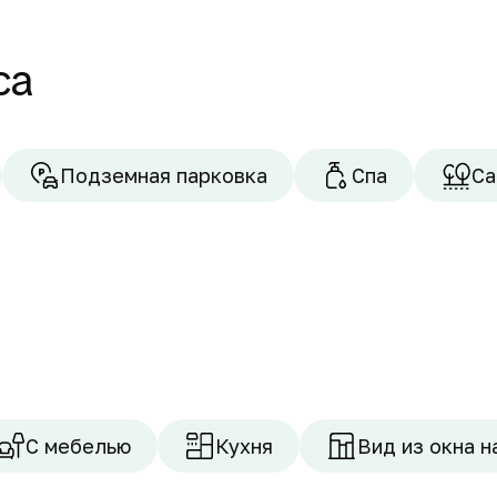
са
Подземная парковка
Спа
Са
С мебелью
Кухня
Вид из окна н