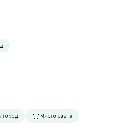
д
а город
Много света