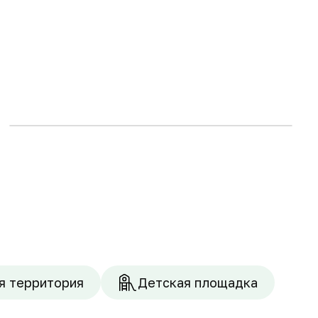
170 м
2
1 021 102 $
Запросить планировку
4-комнатные квартиры
я территория
Детская площадка