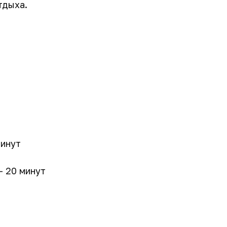
тдыха.
минут
 20 минут