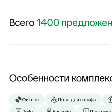
77 м
2
589 040 $
Всего
1400 предложе
Запросить планировку
2-комнатные квартиры
Особенности комплек
Фитнес
Поле для гольфа
Лифт
Бассейн
Парковка