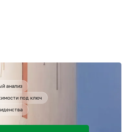
й анализ
имости под ключ
иденства