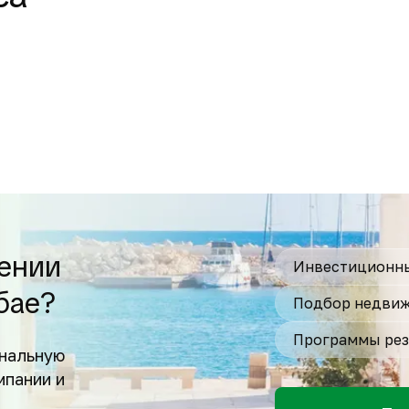
ении
Инвестиционны
бае?
Подбор недвиж
Программы рез
нальную
мпании и