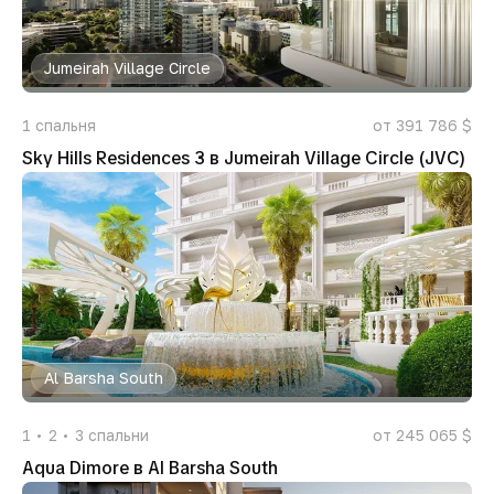
Jumeirah Village Circle
1
спальня
от 391 786 $
Sky Hills Residences 3 в Jumeirah Village Circle (JVC)
Al Barsha South
1
2
3
спальни
от 245 065 $
Aqua Dimore в Al Barsha South