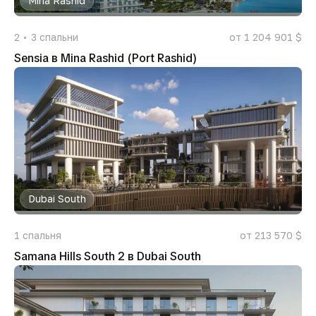
Mina Rashid
2
3
спальни
от 1 204 901 $
Sensia в Mina Rashid (Port Rashid)
Dubai South
1
спальня
от 213 570 $
Samana Hills South 2 в Dubai South