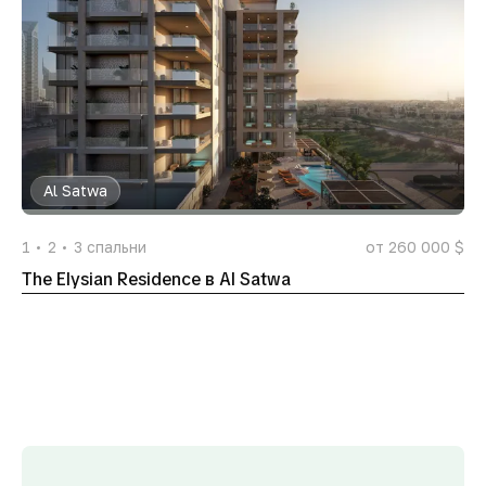
Al Satwa
1
2
3
спальни
от 260 000 $
The Elysian Residence в Al Satwa