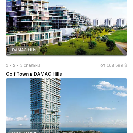
DAMAC Hills
1
2
3
спальни
от 168 589 $
Golf Town в DAMAC Hills