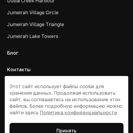
Dubai Creek Harbour
Jumeirah Village Circle
Jumeirah Village Triangle
Jumeirah Lake Towers
Блог
Контакты
Москва, Армянский переулок, д. 9с1
Этот сайт использует файлы cookie для
хранения данных. Продолжая использовать
+7 495 955 13 12
сайт, вы соглашаетесь на использование этих
info@dvizhdubai.ru
файлов. Более подробную информацию можно
найти здесь
Политика конфиденциальности
© 2026 DV Dubai Global
Принять