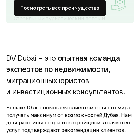
аренды
Посмотреть все преимущества
Стабильный туристический поток и
развитый рынок аренды обеспечивают
высокий спрос и привлекательную
доходность для инвесторов как от
долгосрочной, так и от краткосрочной
аренды.
DV Dubai – это
опытная команда
Гарантия вложений в
экспертов по недвижимости
,
строящуюся
недвижимость
миграционных юристов
Оплата за объект поступает на эскроу-счёт.
и инвестиционных консультантов.
Застройщик сможет получить с него деньги
только после ввода объекта в
Больше 10 лет помогаем клиентам со всего мира
эксплуатацию.
получать максимум от возможностей Дубая. Нам
Комфортное и
доверяют инвесторы и застройщики, а качество
безопасное место для
услуг подтверждают рекомендации клиентов.
жизни