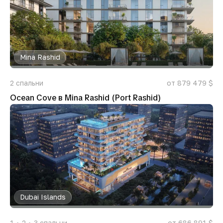
Mina Rashid
2
спальни
от 879 479 $
Ocean Cove в Mina Rashid (Port Rashid)
Dubai Islands
1
2
3
спальни
от 686 891 $