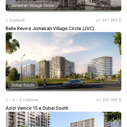
Jumeirah Village Circle
1
спальня
от 347 953 $
Belle Reve в Jumeirah Village Circle (JVC)
Dubai South
1
2
3
спальни
от 232 266 $
Azizi Venice 15 в Dubai South