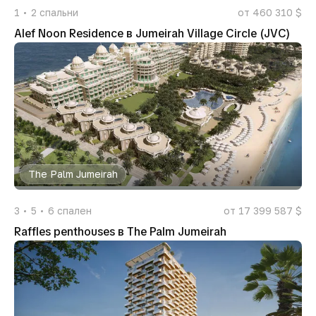
1
2
спальни
от 460 310 $
Alef Noon Residence в Jumeirah Village Circle (JVC)
The Palm Jumeirah
3
5
6
спален
от 17 399 587 $
Raffles penthouses в The Palm Jumeirah