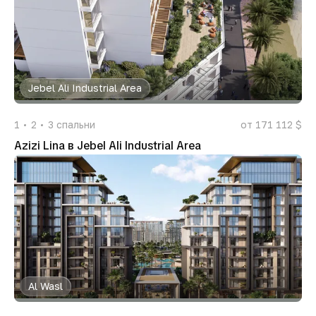
Jebel Ali Industrial Area
1
2
3
спальни
от 171 112 $
Azizi Lina в Jebel Ali Industrial Area
Al Wasl