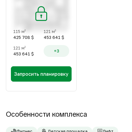
115 м
121 м
2
2
425 708 $
453 641 $
121 м
2
+3
453 641 $
Запросить планировку
Особенности комплекса
Фитнес
Детская площадка
Лифт