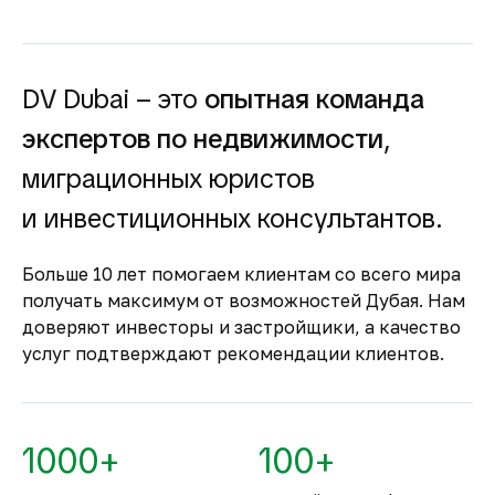
высокий спрос и привлекательную
доходность для инвесторов как от
долгосрочной, так и от краткосрочной
аренды.
DV Dubai – это
опытная команда
Гарантия вложений в
экспертов по недвижимости
,
строящуюся
недвижимость
миграционных юристов
Оплата за объект поступает на эскроу-счёт.
и инвестиционных консультантов.
Застройщик сможет получить с него деньги
только после ввода объекта в
Больше 10 лет помогаем клиентам со всего мира
эксплуатацию.
получать максимум от возможностей Дубая. Нам
Комфортное и
доверяют инвесторы и застройщики, а качество
безопасное место для
услуг подтверждают рекомендации клиентов.
жизни
По уровню безопасности жизни
Объединённые Арабские Эмираты
1000+
100+
занимают второе место в мире.