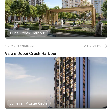
Dubai Creek Harbour
1
2
3
спальни
от 789 893 $
Valo в Dubai Creek Harbour
Jumeirah Village Circle