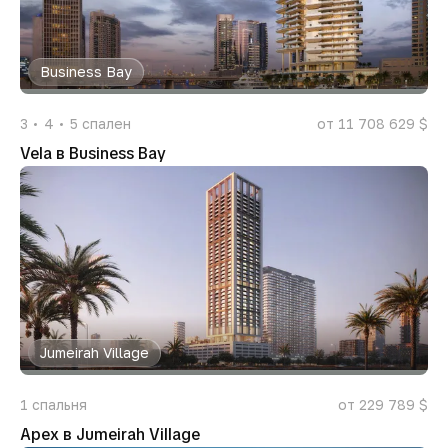
Business Bay
3
4
5
спален
от 11 708 629 $
Vela в Business Bay
Jumeirah Village
1
спальня
от 229 789 $
Apex в Jumeirah Village