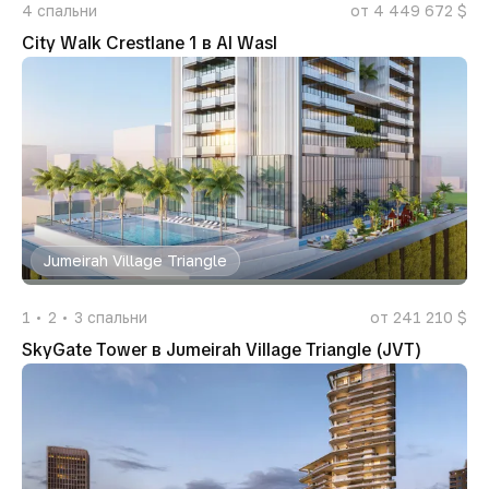
4
спальни
от 4 449 672 $
City Walk Crestlane 1 в Al Wasl
Jumeirah Village Triangle
1
2
3
спальни
от 241 210 $
SkyGate Tower в Jumeirah Village Triangle (JVT)