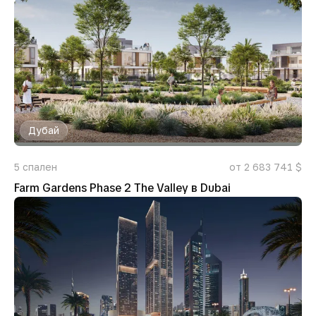
Дубай
5
спален
от 2 683 741 $
Farm Gardens Phase 2 The Valley в Dubai