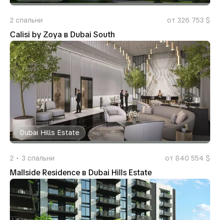
2
спальни
от 326 753 $
Calisi by Zoya в Dubai South
Dubai Hills Estate
2
3
спальни
от 840 554 $
Mallside Residence в Dubai Hills Estate