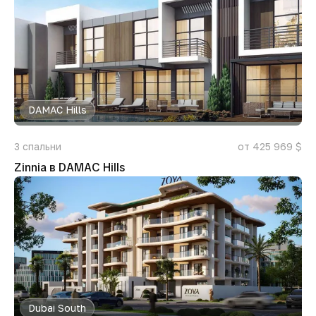
DAMAC Hills
3
спальни
от 425 969 $
Zinnia в DAMAC Hills
Dubai South