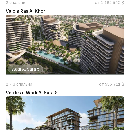
2
спальни
от 1 182 542 $
Valo в Ras Al Khor
Wadi Al Safa 5
2
3
спальни
от 555 711 $
Verdes в Wadi Al Safa 5