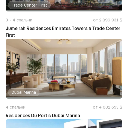
Trade Center First
3
4
спальни
от 2 899 931 $
Jumeirah Residences Emirates Towers в Trade Center
First
Dubai Marina
4
спальни
от 4 601 653 $
Residences Du Port в Dubai Marina