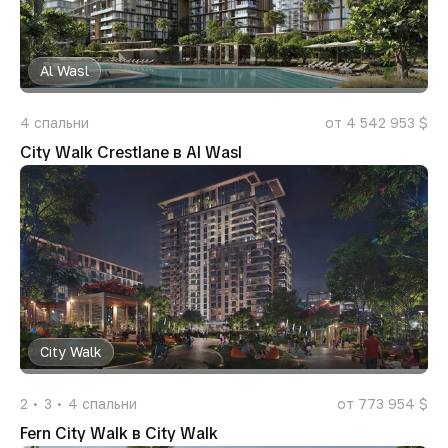
Al Wasl
4
спальни
от 4 542 953 $
City Walk Crestlane в Al Wasl
City Walk
2
3
4
спальни
от 773 954 $
Fern City Walk в City Walk