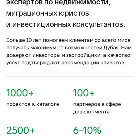
экспертов по недвижимости
,
строящуюся
недвижимость
миграционных юристов
Оплата за объект поступает на эскроу-счёт.
и инвестиционных консультантов.
Застройщик сможет получить с него деньги
только после ввода объекта в
Больше 10 лет помогаем клиентам со всего мира
эксплуатацию.
получать максимум от возможностей Дубая. Нам
Комфортное и
доверяют инвесторы и застройщики, а качество
безопасное место для
услуг подтверждают рекомендации клиентов.
жизни
По уровню безопасности жизни
Объединённые Арабские Эмираты
1000+
100+
занимают второе место в мире.
проектов в каталоге
партнёров в сфере
девелопмента
2500+
6–10%