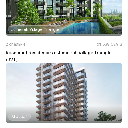
Jumeirah Village Triangle
2
спальни
от 538 089 $
Rosemont Residences в Jumeirah Village Triangle
(JVT)
Al Jadaf