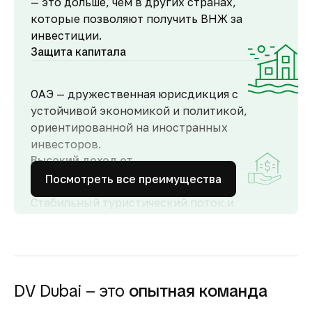
— это дольше, чем в других странах,
которые позволяют получить ВНЖ за
инвестиции.
Защита капитала
ОАЭ — дружественная юрисдикция с
устойчивой экономикой и политикой,
ориентированной на иностранных
инвесторов.
Высокий доход от
аренды
Посмотреть все преимущества
Стабильный туристический поток и
развитый рынок аренды обеспечивают
высокий спрос и привлекательную
доходность для инвесторов как от
долгосрочной, так и от краткосрочной
аренды.
DV Dubai – это
опытная команда
Гарантия вложений в