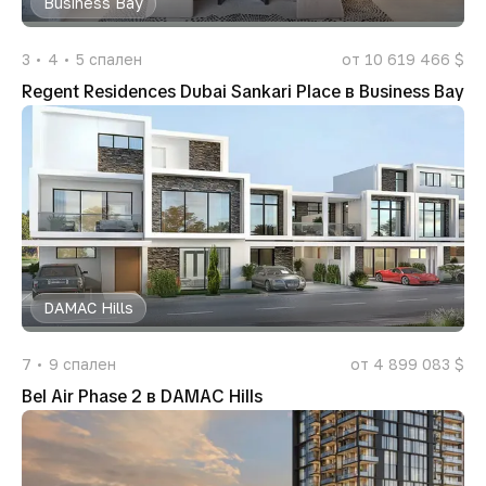
Business Bay
3
4
5
спален
от 10 619 466 $
Regent Residences Dubai Sankari Place в Business Bay
DAMAC Hills
7
9
спален
от 4 899 083 $
Bel Air Phase 2 в DAMAC Hills