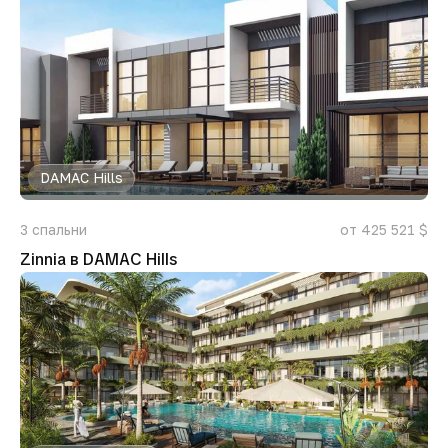
DAMAC Hills
3
спальни
от 425 521 $
Zinnia в DAMAC Hills