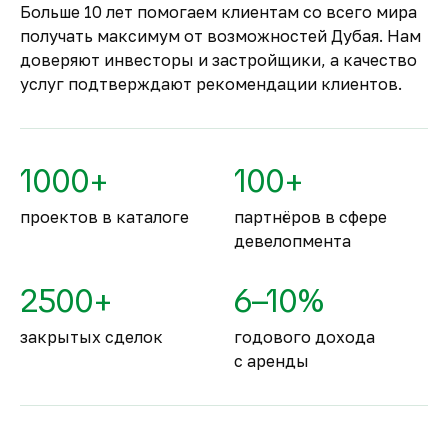
только после ввода объекта в
Больше 10 лет помогаем клиентам со всего мира
эксплуатацию.
получать максимум от возможностей Дубая. Нам
Комфортное и
доверяют инвесторы и застройщики, а качество
безопасное место для
услуг подтверждают рекомендации клиентов.
жизни
По уровню безопасности жизни
Объединённые Арабские Эмираты
1000+
100+
занимают второе место в мире.
проектов в каталоге
партнёров в сфере
девелопмента
2500+
6–10%
закрытых сделок
годового дохода
с аренды