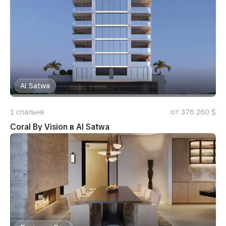
Al Satwa
1
спальня
от 376 260 $
Coral By Vision в Al Satwa