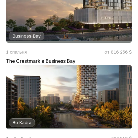
Business Bay
1
спальня
от 816 256 $
The Crestmark в Business Bay
Bu Kadra