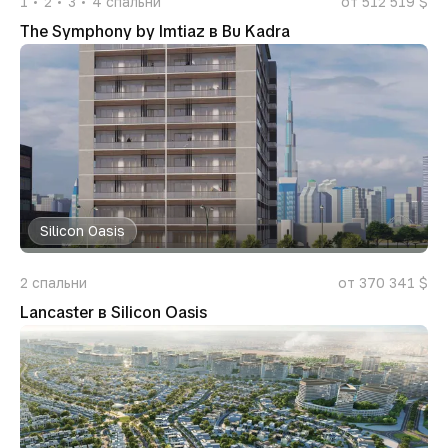
1
2
3
4
спальни
от 512 519 $
The Symphony by Imtiaz в Bu Kadra
Silicon Oasis
2
спальни
от 370 341 $
Lancaster в Silicon Oasis