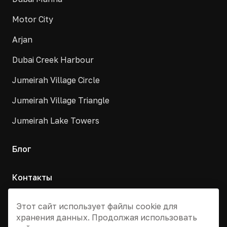
Motor City
Arjan
Dubai Creek Harbour
Jumeirah Village Circle
Jumeirah Village Triangle
Jumeirah Lake Towers
Блог
Контакты
Москва, Армянский переулок, д. 9с1
Этот сайт использует файлы cookie для
хранения данных. Продолжая использовать
+7 495 955 13 12