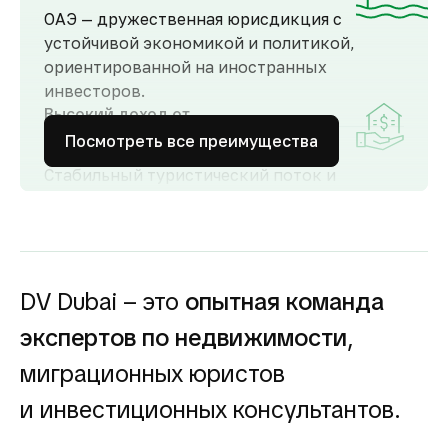
ОАЭ — дружественная юрисдикция с
устойчивой экономикой и политикой,
ориентированной на иностранных
инвесторов.
Высокий доход от
аренды
Посмотреть все преимущества
Стабильный туристический поток и
развитый рынок аренды обеспечивают
высокий спрос и привлекательную
доходность для инвесторов как от
долгосрочной, так и от краткосрочной
аренды.
DV Dubai – это
опытная команда
Гарантия вложений в
экспертов по недвижимости
,
строящуюся
недвижимость
миграционных юристов
Оплата за объект поступает на эскроу-счёт.
и инвестиционных консультантов.
Застройщик сможет получить с него деньги