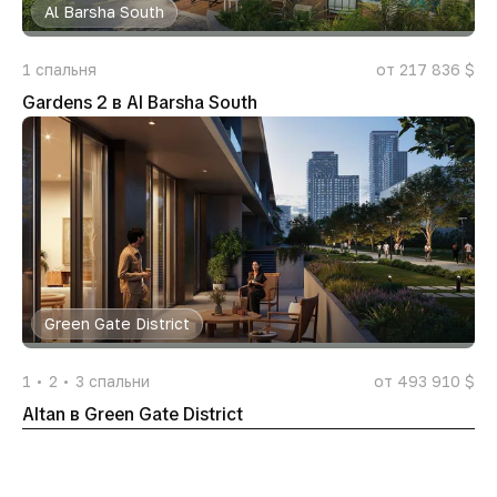
Al Barsha South
1
спальня
от 217 836 $
Gardens 2 в Al Barsha South
Green Gate District
1
2
3
спальни
от 493 910 $
Altan в Green Gate District