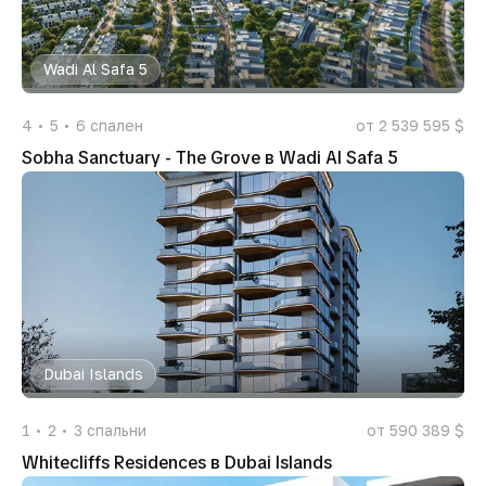
Wadi Al Safa 5
4
5
6
спален
от 2 539 595 $
Sobha Sanctuary - The Grove в Wadi Al Safa 5
Dubai Islands
1
2
3
спальни
от 590 389 $
Whitecliffs Residences в Dubai Islands