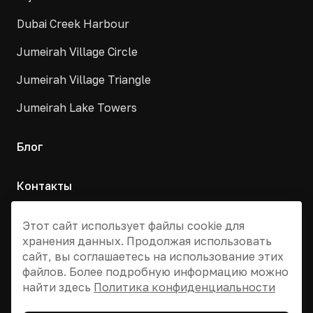
Dubai Creek Harbour
Jumeirah Village Circle
Jumeirah Village Triangle
Jumeirah Lake Towers
Блог
Контакты
Москва, Армянский переулок, д. 9с1
Этот сайт использует файлы cookie для
хранения данных. Продолжая использовать
+7 495 955 13 12
сайт, вы соглашаетесь на использование этих
info@dvizhdubai.ru
файлов. Более подробную информацию можно
найти здесь
Политика конфиденциальности