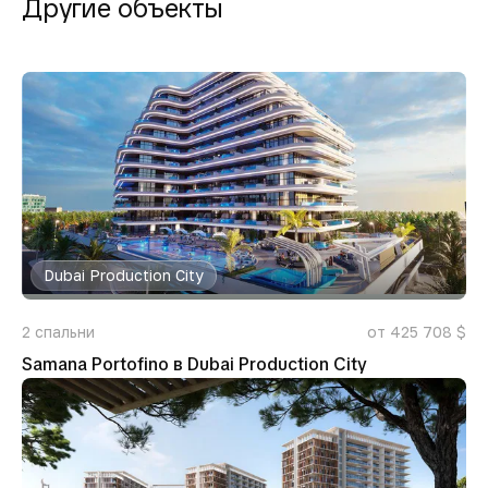
Другие объекты
Dubai Production City
2
спальни
от 425 708 $
Samana Portofino в Dubai Production City