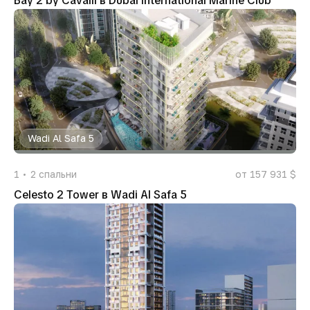
Bay 2 by Cavalli в Dubai International Marine Club
Wadi Al Safa 5
1
2
спальни
от 157 931 $
Celesto 2 Tower в Wadi Al Safa 5