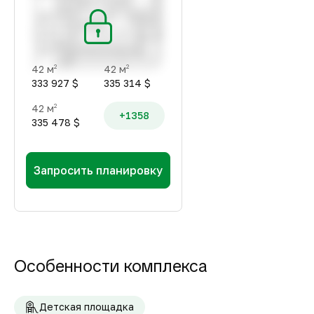
42 м
42 м
2
2
333 927 $
335 314 $
42 м
2
+1358
335 478 $
Запросить планировку
Особенности комплекса
Детская площадка