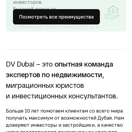
инвесторов.
Высокий доход от
аренды
Посмотреть все преимущества
Стабильный туристический поток и
развитый рынок аренды обеспечивают
высокий спрос и привлекательную
доходность для инвесторов как от
долгосрочной, так и от краткосрочной
аренды.
DV Dubai – это
опытная команда
Гарантия вложений в
экспертов по недвижимости
,
строящуюся
недвижимость
миграционных юристов
Оплата за объект поступает на эскроу-счёт.
и инвестиционных консультантов.
Застройщик сможет получить с него деньги
только после ввода объекта в
Больше 10 лет помогаем клиентам со всего мира
эксплуатацию.
получать максимум от возможностей Дубая. Нам
Комфортное и
доверяют инвесторы и застройщики, а качество
безопасное место для