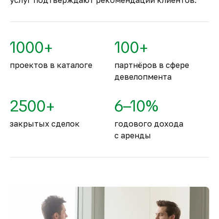
услуг подтверждают рекомендации клиентов.
жизни
По уровню безопасности жизни
Объединённые Арабские Эмираты
1000+
100+
занимают второе место в мире.
проектов в каталоге
партнёров в сфере
девелопмента
2500+
6–10%
закрытых сделок
годового дохода
с аренды