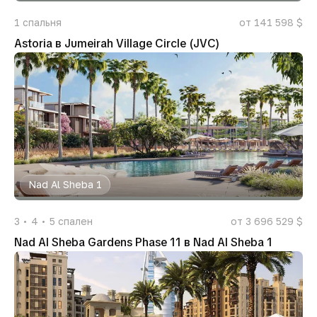
1
спальня
от 141 598 $
Astoria в Jumeirah Village Circle (JVC)
Nad Al Sheba 1
3
4
5
спален
от 3 696 529 $
Nad Al Sheba Gardens Phase 11 в Nad Al Sheba 1