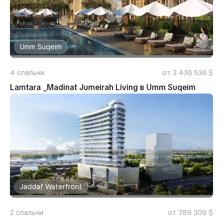
Umm Suqeim
4
спальни
от 3 436 536 $
Lamtara _Madinat Jumeirah Living в Umm Suqeim
Jaddaf Waterfront
2
спальни
от 789 309 $