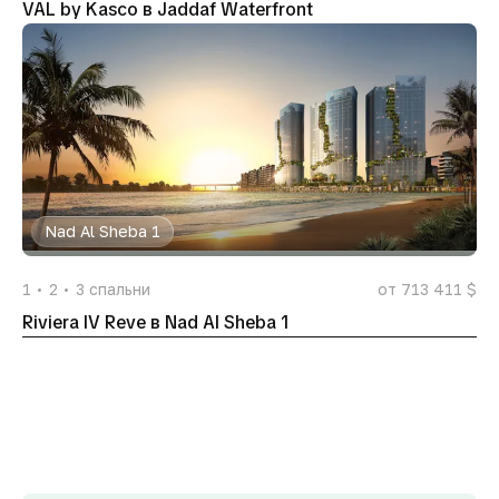
VAL by Kasco в Jaddaf Waterfront
Nad Al Sheba 1
1
2
3
спальни
от 713 411 $
Riviera IV Reve в Nad Al Sheba 1