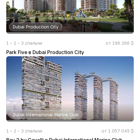
Dubai Production City
1
2
3
спальни
от 196 266 $
Park Five в Dubai Production City
Dubai International Marine Club
1
2
3
спальни
от 1 057 045 $