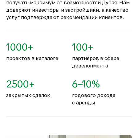
получать максимум от возможностей Дубая. Нам
Комфортное и
доверяют инвесторы и застройщики, а качество
безопасное место для
услуг подтверждают рекомендации клиентов.
жизни
По уровню безопасности жизни
Объединённые Арабские Эмираты
1000+
100+
занимают второе место в мире.
проектов в каталоге
партнёров в сфере
девелопмента
2500+
6–10%
закрытых сделок
годового дохода
с аренды