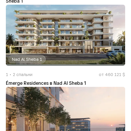
Sheba 1
Nad Al Sheba 1
1
2
спальни
от 460 121 $
Émerge Residences в Nad Al Sheba 1