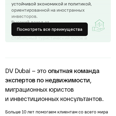
устойчивой экономикой и политикой,
ориентированной на иностранных
инвесторов.
Высокий доход от
аренды
Посмотреть все преимущества
Стабильный туристический поток и
развитый рынок аренды обеспечивают
высокий спрос и привлекательную
доходность для инвесторов как от
долгосрочной, так и от краткосрочной
аренды.
DV Dubai – это
опытная команда
Гарантия вложений в
экспертов по недвижимости
,
строящуюся
недвижимость
миграционных юристов
Оплата за объект поступает на эскроу-счёт.
и инвестиционных консультантов.
Застройщик сможет получить с него деньги
только после ввода объекта в
Больше 10 лет помогаем клиентам со всего мира
эксплуатацию.