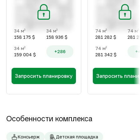
34 м
34 м
74 м
74 м
2
2
2
2
158 175 $
158 936 $
281 282 $
281 2
34 м
74 м
2
2
+286
+
159 004 $
281 342 $
Запросить планировку
Запросить плани
Особенности комплекса
Консьерж
Детская площадка