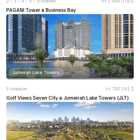
2
3
4
5
9
спален
от 1 945 079 $
PAGANI Tower в Business Bay
Jumeirah Lake Towers
3
спальни
от 750 241 $
Golf Views Seven City в Jumeirah Lake Towers (JLT)