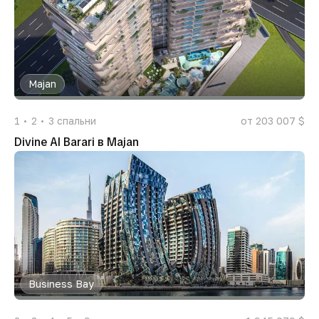
Majan
1
2
3
спальни
от 203 007 $
Divine Al Barari в Majan
Business Bay