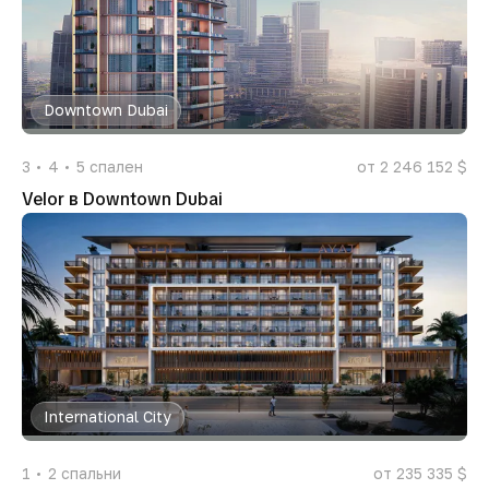
Downtown Dubai
3
4
5
спален
от 2 246 152 $
Velor в Downtown Dubai
International City
1
2
спальни
от 235 335 $