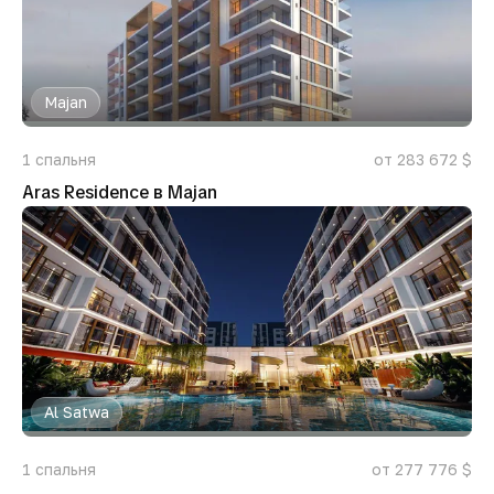
Majan
1
спальня
от 283 672 $
Aras Residence в Majan
Al Satwa
1
спальня
от 277 776 $