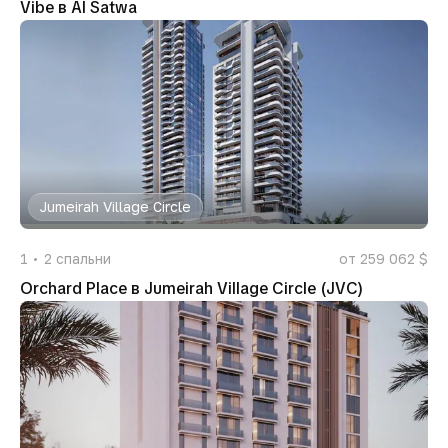
Vibe в Al Satwa
Jumeirah Village Circle
1
2
спальни
от 259 062 $
Orchard Place в Jumeirah Village Circle (JVC)