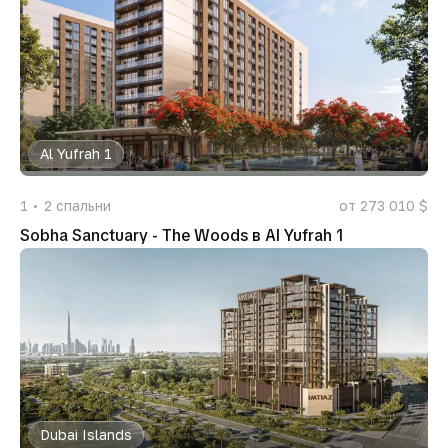
Al Yufrah 1
1
2
спальни
от 273 010 $
Sobha Sanctuary - The Woods в Al Yufrah 1
Dubai Islands