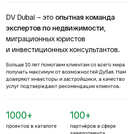
доходность для инвесторов как от
долгосрочной, так и от краткосрочной
аренды.
DV Dubai – это
опытная команда
Гарантия вложений в
экспертов по недвижимости
,
строящуюся
недвижимость
миграционных юристов
Оплата за объект поступает на эскроу-счёт.
и инвестиционных консультантов.
Застройщик сможет получить с него деньги
только после ввода объекта в
Больше 10 лет помогаем клиентам со всего мира
эксплуатацию.
получать максимум от возможностей Дубая. Нам
Комфортное и
доверяют инвесторы и застройщики, а качество
безопасное место для
услуг подтверждают рекомендации клиентов.
жизни
По уровню безопасности жизни
Объединённые Арабские Эмираты
1000+
100+
занимают второе место в мире.
проектов в каталоге
партнёров в сфере
девелопмента