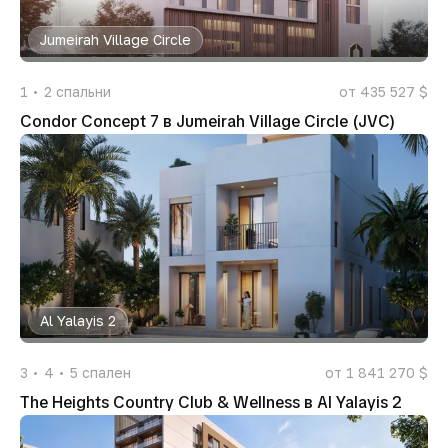
Jumeirah Village Circle
1
2
спальни
от 435 527 $
Condor Concept 7 в Jumeirah Village Circle (JVC)
Al Yalayis 2
3
4
5
спален
от 1 841 270 $
The Heights Country Club & Wellness в Al Yalayis 2