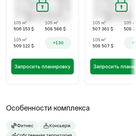
105 м
105 м
105 м
105 м
2
2
2
506 153 $
508 586 $
507 361 $
508 2
105 м
105 м
2
2
+130
+
509 122 $
508 507 $
Запросить планировку
Запросить плани
Особенности комплекса
Фитнес
Консьерж
Собственная территория