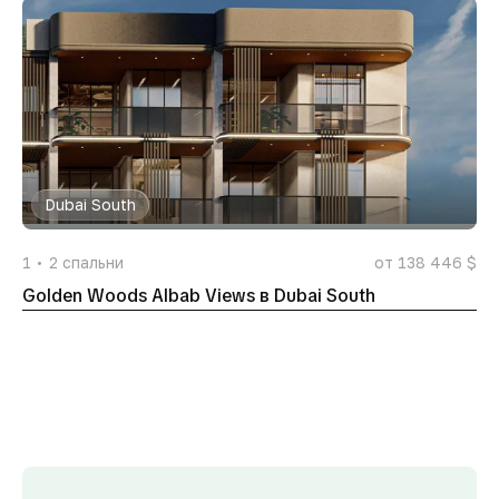
Dubai South
1
2
спальни
от 138 446 $
Golden Woods Albab Views в Dubai South