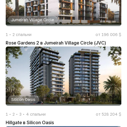
Jumeirah Village Circle
1
2
спальни
от 196 006 $
Rose Gardens 2 в Jumeirah Village Circle (JVC)
Silicon Oasis
1
2
3
4
спальни
от 528 204 $
Hillgate в Silicon Oasis