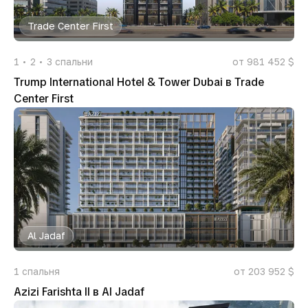
Trade Center First
1
2
3
спальни
от 981 452 $
Trump International Hotel & Tower Dubai в Trade
Center First
Al Jadaf
1
спальня
от 203 952 $
Azizi Farishta II в Al Jadaf