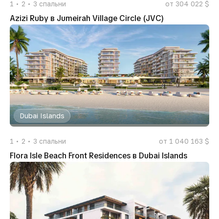
1
2
3
спальни
от 304 022 $
Azizi Ruby в Jumeirah Village Circle (JVC)
Dubai Islands
1
2
3
спальни
от 1 040 163 $
Flora Isle Beach Front Residences в Dubai Islands