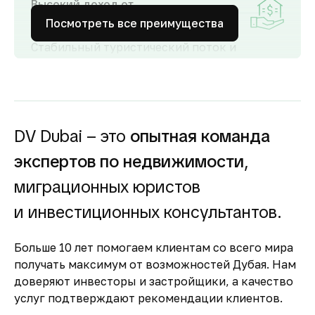
Высокий доход от
аренды
Посмотреть все преимущества
Стабильный туристический поток и
развитый рынок аренды обеспечивают
высокий спрос и привлекательную
доходность для инвесторов как от
долгосрочной, так и от краткосрочной
аренды.
DV Dubai – это
опытная команда
Гарантия вложений в
экспертов по недвижимости
,
строящуюся
недвижимость
миграционных юристов
Оплата за объект поступает на эскроу-счёт.
и инвестиционных консультантов.
Застройщик сможет получить с него деньги
только после ввода объекта в
Больше 10 лет помогаем клиентам со всего мира
эксплуатацию.
получать максимум от возможностей Дубая. Нам
Комфортное и
доверяют инвесторы и застройщики, а качество
безопасное место для
услуг подтверждают рекомендации клиентов.
жизни