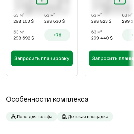
63 м
63 м
63 м
63 м
2
2
2
2
298 103 $
298 630 $
298 823 $
299 1
63 м
63 м
2
2
+76
+
298 692 $
299 440 $
Запросить планировку
Запросить плани
Особенности комплекса
Поле для гольфа
Детская площадка