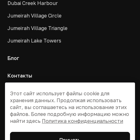
Dubai Creek Harbour
Jumeirah Village Circle
Jumeirah Village Triangle
Jumeirah Lake Towers
Блог
Контакты
Москва, Армянский переулок, д. 9с1
Этот сайт использует файлы cookie для
хранения данных. Продолжая использовать
+7 495 955 13 12
сайт, вы соглашаетесь на использование этих
info@dvizhdubai.ru
файлов. Более подробную информацию можно
найти здесь
Политика конфиденциальности
© 2026 DV Dubai Global