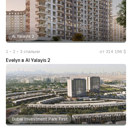
Al Yalayis 2
1
2
3
спальни
от 314 196 $
Evelyn в Al Yalayis 2
Dubai Investment Park First