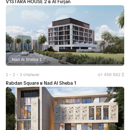
V1STARA HOUSE 2 в Al Furjan
Nad Al Sheba 1
1
2
3
спальни
от 456 882 $
Rabdan Square в Nad Al Sheba 1