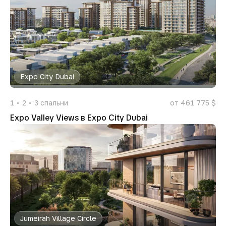
Expo City Dubai
1
2
3
спальни
от 461 775 $
Expo Valley Views в Expo City Dubai
Jumeirah Village Circle