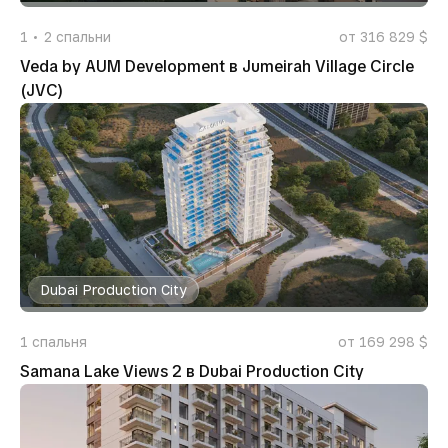
1
2
спальни
от 316 829 $
Veda by AUM Development в Jumeirah Village Circle
(JVC)
Dubai Production City
1
спальня
от 169 298 $
Samana Lake Views 2 в Dubai Production City