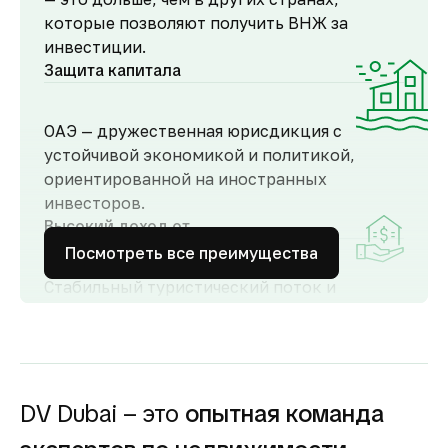
которые позволяют получить ВНЖ за
инвестиции.
Защита капитала
ОАЭ — дружественная юрисдикция с
устойчивой экономикой и политикой,
ориентированной на иностранных
инвесторов.
Высокий доход от
аренды
Посмотреть все преимущества
Стабильный туристический поток и
развитый рынок аренды обеспечивают
высокий спрос и привлекательную
доходность для инвесторов как от
долгосрочной, так и от краткосрочной
аренды.
DV Dubai – это
опытная команда
Гарантия вложений в