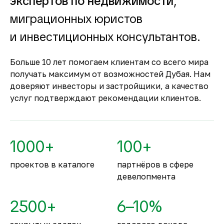
экспертов по недвижимости
,
строящуюся
недвижимость
миграционных юристов
Оплата за объект поступает на эскроу-счёт.
и инвестиционных консультантов.
Застройщик сможет получить с него деньги
только после ввода объекта в
Больше 10 лет помогаем клиентам со всего мира
эксплуатацию.
получать максимум от возможностей Дубая. Нам
Комфортное и
доверяют инвесторы и застройщики, а качество
безопасное место для
услуг подтверждают рекомендации клиентов.
жизни
По уровню безопасности жизни
Объединённые Арабские Эмираты
1000+
100+
занимают второе место в мире.
проектов в каталоге
партнёров в сфере
девелопмента
2500+
6–10%