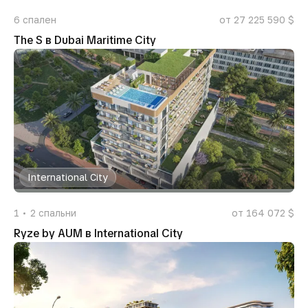
6
спален
от 27 225 590 $
The S в Dubai Maritime City
International City
1
2
спальни
от 164 072 $
Ryze by AUM в International City