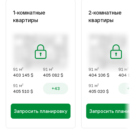
1-комнатные
2-комнатные
квартиры
квартиры
91 м
91 м
91 м
91 м
2
2
2
2
403 145 $
405 082 $
404 106 $
404 8
91 м
91 м
2
2
+43
+
405 510 $
405 020 $
Запросить планировку
Запросить плани