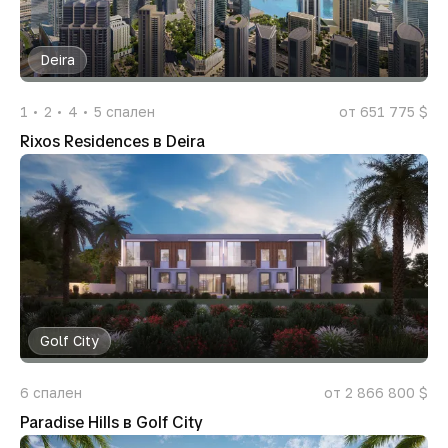
Deira
1
2
4
5
спален
от 651 775 $
Rixos Residences в Deira
Golf City
6
спален
от 2 866 800 $
Paradise Hills в Golf City