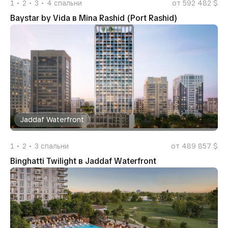
1
2
3
4
спальни
от 592 482 $
Baystar by Vida в Mina Rashid (Port Rashid)
Jaddaf Waterfront
1
2
3
спальни
от 489 857 $
Binghatti Twilight в Jaddaf Waterfront