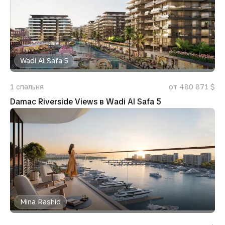
Wadi Al Safa 5
1
спальня
от 480 871 $
Damac Riverside Views в Wadi Al Safa 5
Mina Rashid