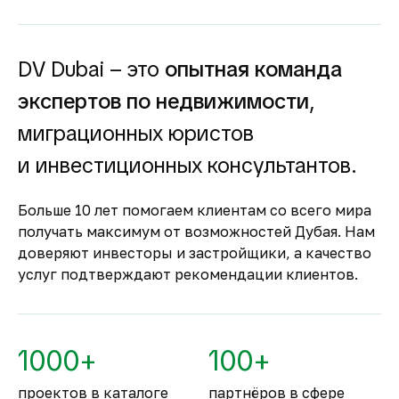
доходность для инвесторов как от
долгосрочной, так и от краткосрочной
аренды.
DV Dubai – это
опытная команда
Гарантия вложений в
экспертов по недвижимости
,
строящуюся
недвижимость
миграционных юристов
Оплата за объект поступает на эскроу-счёт.
и инвестиционных консультантов.
Застройщик сможет получить с него деньги
только после ввода объекта в
Больше 10 лет помогаем клиентам со всего мира
эксплуатацию.
получать максимум от возможностей Дубая. Нам
Комфортное и
доверяют инвесторы и застройщики, а качество
безопасное место для
услуг подтверждают рекомендации клиентов.
жизни
По уровню безопасности жизни
Объединённые Арабские Эмираты
1000+
100+
занимают второе место в мире.
проектов в каталоге
партнёров в сфере