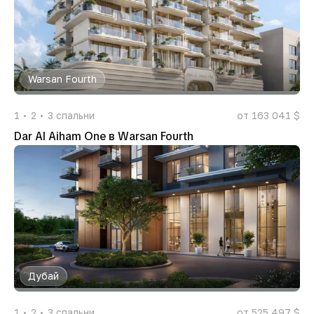
Warsan Fourth
1
2
3
спальни
от 163 041 $
Dar Al Aiham One в Warsan Fourth
Дубай
1
2
3
спальни
от 525 497 $