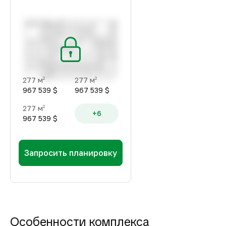
277 м
277 м
2
2
967 539 $
967 539 $
277 м
2
+6
967 539 $
Запросить планировку
Особенности комплекса