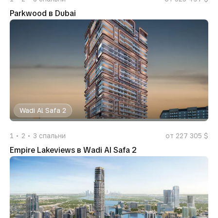
Parkwood в Dubai
Wadi Al Safa 2
1
2
3
спальни
от 227 305 $
Empire Lakeviews в Wadi Al Safa 2