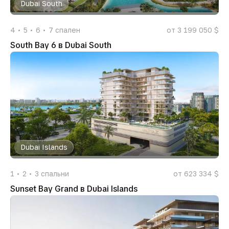
Dubai South
4
5
6
7
спален
от 3 199 050 $
South Bay 6 в Dubai South
Dubai Islands
1
2
3
спальни
от 623 334 $
Sunset Bay Grand в Dubai Islands