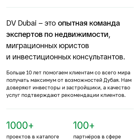
доходность для инвесторов как от
долгосрочной, так и от краткосрочной
аренды.
DV Dubai – это
опытная команда
Гарантия вложений в
экспертов по недвижимости
,
строящуюся
недвижимость
миграционных юристов
Оплата за объект поступает на эскроу-счёт.
и инвестиционных консультантов.
Застройщик сможет получить с него деньги
только после ввода объекта в
Больше 10 лет помогаем клиентам со всего мира
эксплуатацию.
получать максимум от возможностей Дубая. Нам
Комфортное и
доверяют инвесторы и застройщики, а качество
безопасное место для
услуг подтверждают рекомендации клиентов.
жизни
По уровню безопасности жизни
Объединённые Арабские Эмираты
1000+
100+
занимают второе место в мире.
проектов в каталоге
партнёров в сфере