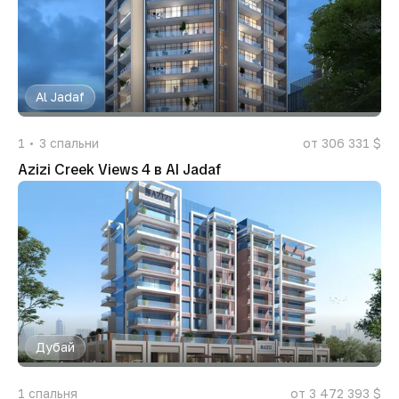
Al Jadaf
1
3
спальни
от 306 331 $
Azizi Creek Views 4 в Al Jadaf
Дубай
1
спальня
от 3 472 393 $