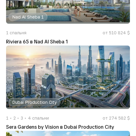
Nad Al Sheba 1
1
спальня
от 510 824 $
Riviera 65 в Nad Al Sheba 1
Dubai Production City
1
2
3
4
спальни
от 274 582 $
Sera Gardens by Vision в Dubai Production City