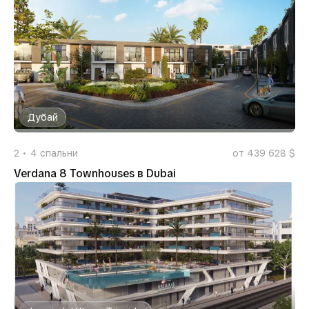
Дубай
2
4
спальни
от 439 628 $
Verdana 8 Townhouses в Dubai