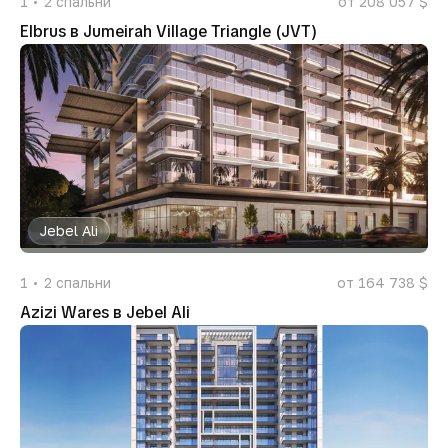
1
2
спальни
от 208 057 $
Elbrus в Jumeirah Village Triangle (JVT)
Jebel Ali
1
2
спальни
от 164 738 $
Azizi Wares в Jebel Ali