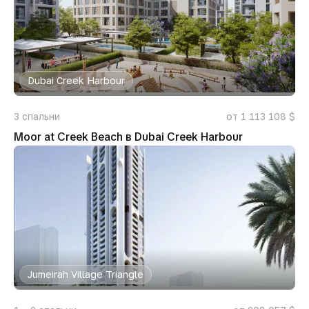
Dubai Creek Harbour
3
спальни
от 1 113 108 $
Moor at Creek Beach в Dubai Creek Harbour
Jumeirah Village Triangle