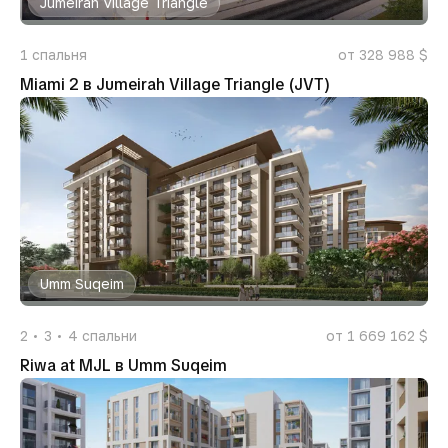
Jumeirah Village Triangle
1
спальня
от 328 988 $
Miami 2 в Jumeirah Village Triangle (JVT)
Umm Suqeim
2
3
4
спальни
от 1 669 162 $
Riwa at MJL в Umm Suqeim