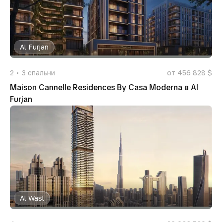
Al Furjan
2
3
спальни
от 456 828 $
Maison Cannelle Residences By Casa Moderna в Al
Furjan
Al Wasl