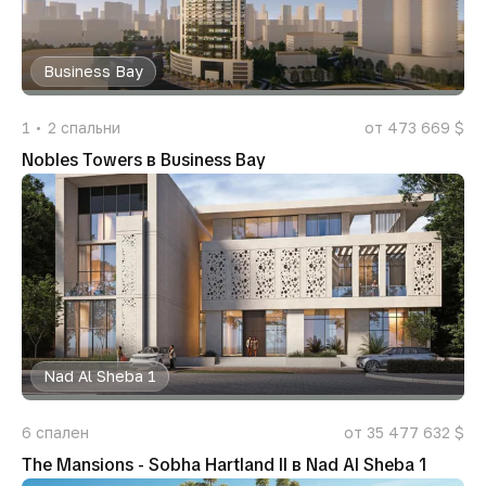
Business Bay
1
2
спальни
от 473 669 $
Nobles Towers в Business Bay
Nad Al Sheba 1
6
спален
от 35 477 632 $
The Mansions - Sobha Hartland II в Nad Al Sheba 1