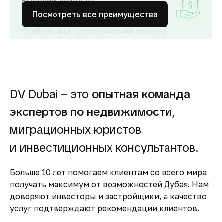
Высокий доход от
аренды
Посмотреть все преимущества
Стабильный туристический поток и
развитый рынок аренды обеспечивают
высокий спрос и привлекательную
доходность для инвесторов как от
долгосрочной, так и от краткосрочной
аренды.
DV Dubai – это
опытная команда
Гарантия вложений в
экспертов по недвижимости
,
строящуюся
недвижимость
миграционных юристов
Оплата за объект поступает на эскроу-счёт.
и инвестиционных консультантов.
Застройщик сможет получить с него деньги
только после ввода объекта в
Больше 10 лет помогаем клиентам со всего мира
эксплуатацию.
получать максимум от возможностей Дубая. Нам
Комфортное и
доверяют инвесторы и застройщики, а качество
безопасное место для
услуг подтверждают рекомендации клиентов.
жизни