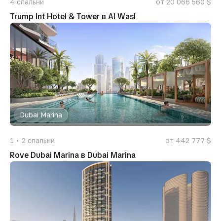
4
спальни
от 20 066 560 $
Trump Int Hotel & Tower в Al Wasl
Dubai Marina
1
2
спальни
от 442 777 $
Rove Dubai Marina в Dubai Marina