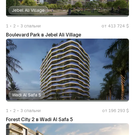
Jebel Ali Village
1
2
3
спальни
от 413 724 $
Boulevard Park в Jebel Ali Village
Wadi Al Safa 5
1
2
3
спальни
от 196 293 $
Forest City 2 в Wadi Al Safa 5