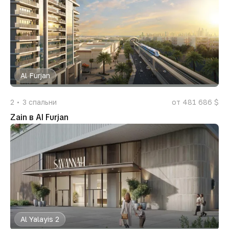
Al Furjan
2
3
спальни
от 481 686 $
Zain в Al Furjan
Al Yalayis 2