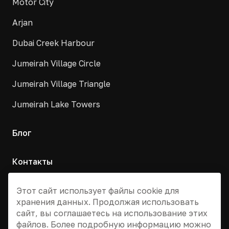
Motor City
Arjan
Dubai Creek Harbour
Jumeirah Village Circle
Jumeirah Village Triangle
Jumeirah Lake Towers
Блог
Контакты
Москва, Армянский переулок, д. 9с1
Этот сайт использует файлы cookie для
хранения данных. Продолжая использовать
+7 495 955 13 12
сайт, вы соглашаетесь на использование этих
info@dvizhdubai.ru
файлов. Более подробную информацию можно