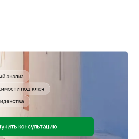
й анализ
имости под ключ
иденства
лучить консультацию