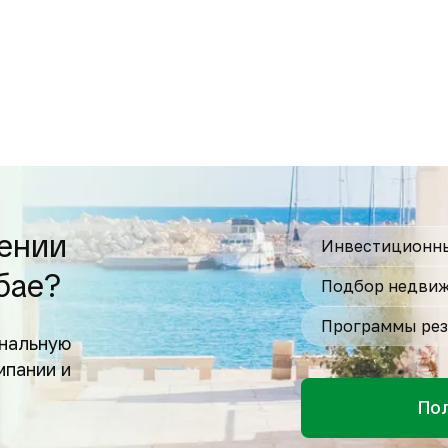
ении
Инвестиционны
бае?
Подбор недвиж
Программы рез
нальную
мпании и
По