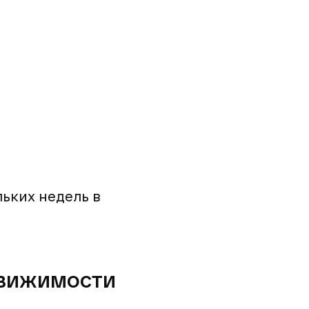
льких недель в
движимости