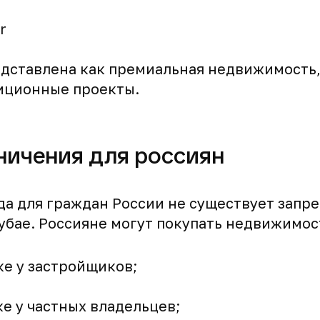
r
едставлена как премиальная недвижимость,
иционные проекты.
аничения для россиян
да для граждан России не существует запре
бае. Россияне могут покупать недвижимос
е у застройщиков;
е у частных владельцев;