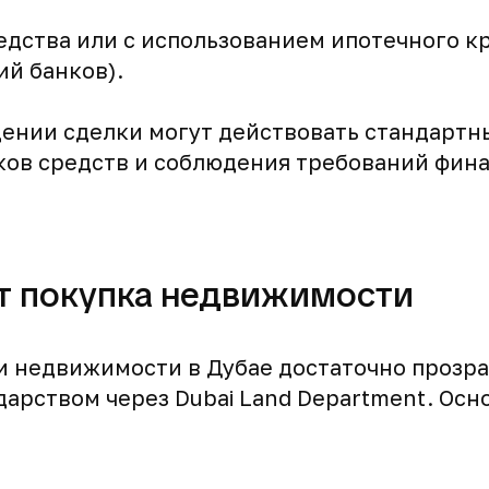
едства или с использованием ипотечного к
й банков).
дении сделки могут действовать стандарт
ков средств и соблюдения требований фин
т покупка недвижимости
 недвижимости в Дубае достаточно прозра
дарством через Dubai Land Department. Осн