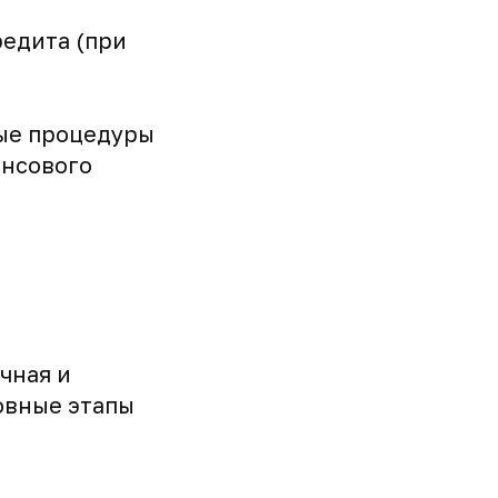
редита (при
ные процедуры
ансового
чная и
овные этапы