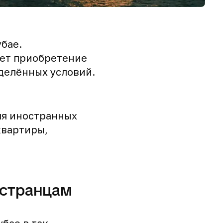
бае.
ает приобретение
делённых условий.
ля иностранных
квартиры,
остранцам