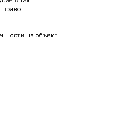
бае в так
е право
енности на объект