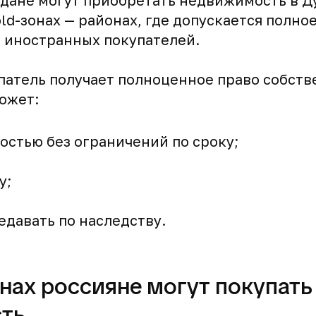
ане могут приобретать недвижимость в Ду
ld-зонах — районах, где допускается полно
 иностранных покупателей.
упатель получает полноценное право собств
ожет:
стью без ограничений по сроку;
у;
едавать по наследству.
онах россияне могут покупать
ть